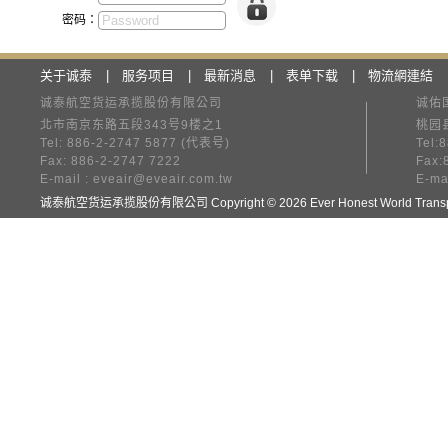
密码：
关于诚泰
|
服务项目
|
最新消息
|
表单下载
|
物流網連結
诚泰航空货运承揽股份有限公司
诚佑
北市南京东路五段343号9楼之1
桃园县
Tel: 886-2-2747 5877 (代表号)
Tel:
Fax: 886-2-2747 7222
Fax:
E-mail :
eveair@eveair.com.tw
E-ma
诚泰航空货运承揽股份有限公司 Copyright © 2026 Ever Honest World Transpor