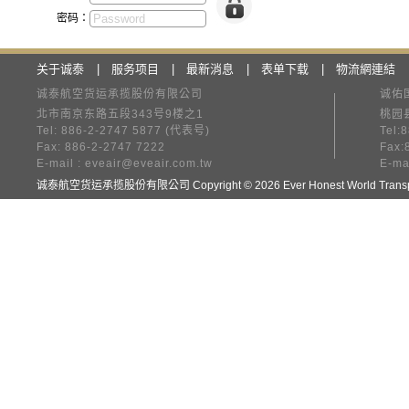
密码：
关于诚泰
|
服务项目
|
最新消息
|
表单下载
|
物流網連結
诚泰航空货运承揽股份有限公司
诚佑
北市南京东路五段343号9楼之1
桃园县
Tel: 886-2-2747 5877 (代表号)
Tel:
Fax: 886-2-2747 7222
Fax:
E-mail :
eveair@eveair.com.tw
E-ma
诚泰航空货运承揽股份有限公司 Copyright © 2026 Ever Honest World Transpor